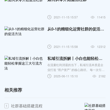
2021-11-15 15:57
11415
从0-1的精细化运营社群的促活方法
2021-11-15 15:58
12312
私域引流拆解丨小白也能轻松掌握这三大引流方法
在流量红利消退的当下，私域引流本质是企
业打造 “用户资产” 的核心路径。 每一次引流
动作，都是在积累可深度运营的用户资源
2025-06-11 15:10
2182
—— 让用户从 “陌生人” 变为 “私域好友”，从
“一次性消费者” 升级为 “品牌长期支持者”。
相关推荐
社群基础搭建流程
1