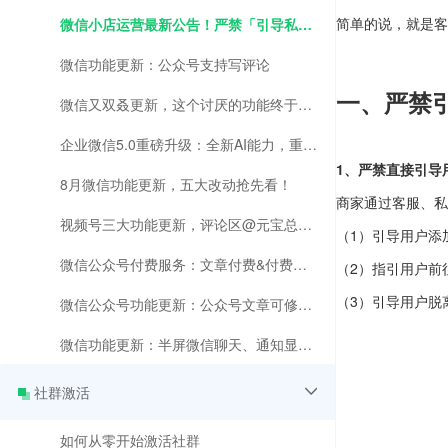
简单的说，就是客
微信小店运营最新公告！严禁「引导私下交易」行为！
微信功能更新：公众号支持写评论
一、严禁
微信又双叒更新，这个讨厌的功能终于优化了！
企业微信5.0重磅升级：全新AI能力，重塑办公+运营效率
1、严禁直接引导
8月微信功能更新，五大改动抢先看！
商家通过客服、私
视频号三大功能更新，评论区@元宝总结、评论文转图、直播倍速播放全面来袭！
（1）引导用户添
微信公众号付费服务：文章付费&付费加热，有效提升内容变现与点击！
（2）指引用户前
（3）引导用户脱
微信公众号功能更新：公众号文章可修改3次，视频号与公众号入口合并
微信功能更新：半屏微信聊天、通知显示头像、公众号拉黑升级、视频号主页优化
社群激活
如何从零开始激活社群