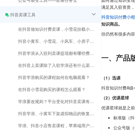
公众号裂变工具——星耀任务宝
如何通过知识变现
满足其入驻资质，
抖音卖课工具
抖音知识付费小程
知识商品。
在抖音做知识付费卖课，小雪花挂载小程序课程更有优势？
但仍然有很多内容
抖音小黄车、小雪花、小风车、小房子到底有啥区别 ？
抖音学浪从入驻到卖课提现都有哪些费用？
一、产品
在抖音上卖课除了入驻学浪还有什么渠道？
抖音学浪购买的课程如何在电脑观看？
（1）迅课
抖音知识付费A级
在抖音小雪花购买的课程怎么观看？
（2）优课星球
学浪要改规则？平台变化对抖音卖课有影响吗？
优课星球就是之前
抖音学浪、小黄车下架虚拟物品的恢复时间和解决方法来了
标准版（抖
学浪、抖音小店售卖课程，苹果端用户无法在抖音购课的解决方法来了
公众号版（