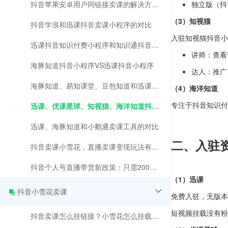
抖音苹果安卓用户同链接卖课的解决方法，无需发货！
独立版（抖
（3）知视猫
抖音学浪和迅课抖音卖课小程序的对比
入驻知视猫抖音小
迅课抖音知识付费小程序和知识通抖音小程序的对比
讲师：查看
海豚知道抖音小程序VS迅课抖音小程序
达人：推广
海豚知道、易知课堂、豆包知道和迅课学堂等抖音卖课小程序的对比
（4）海洋知道
专注于抖音知识付
迅课、优课星球、知视猫、海洋知道抖音知识付费小程序对比分析
迅课、海豚知道和小鹅通卖课工具的对比
二、入驻
抖音卖课小雪花，直播卖课变现玩法有变化
抖音个人号直播带货新政策：只需200有效粉丝，快速成为带货达人！
（1）迅课
抖音小雪花卖课
免费入驻，无版本
短视频挂载没有粉
抖音卖课怎么挂链接？小雪花怎么挂载课程？