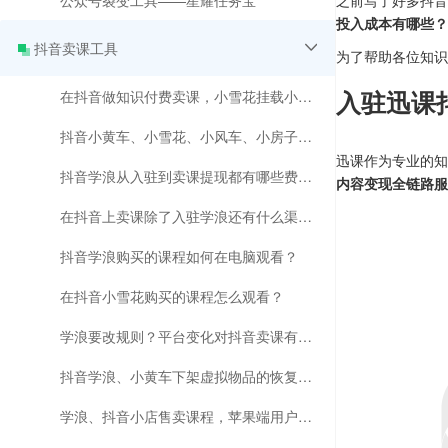
公众号裂变工具——星耀任务宝
之前写了好多抖音
投入成本有哪些？
抖音卖课工具
为了帮助各位知识
入驻迅课
在抖音做知识付费卖课，小雪花挂载小程序课程更有优势？
抖音小黄车、小雪花、小风车、小房子到底有啥区别 ？
迅课作为专业的知
抖音学浪从入驻到卖课提现都有哪些费用？
内容变现全链路服
在抖音上卖课除了入驻学浪还有什么渠道？
抖音学浪购买的课程如何在电脑观看？
在抖音小雪花购买的课程怎么观看？
学浪要改规则？平台变化对抖音卖课有影响吗？
抖音学浪、小黄车下架虚拟物品的恢复时间和解决方法来了
学浪、抖音小店售卖课程，苹果端用户无法在抖音购课的解决方法来了