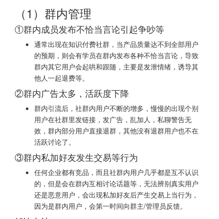
（1）群内管理
①群内成员发布不恰当言论引起争吵等
通常出现在知识付费社群，当产品质量达不到全部用户
的预期，则会有学员在群内发布各种不恰当言论，导致
群内其它用户会起哄和跟随，主要是发泄情绪，诱导其
他人一起退费等。
②群内广告太多，活跃度下降
群内引流后，社群内用户不断的增多，慢慢的出现个别
用户在社群里发链接，发广告，乱加人，私聊警告无
效，群内部分用户直接退群，其他没有退群用户也不在
活跃讨论了。
③群内私加好友发生交易等行为
任何企业都有竞品，而且社群内用户几乎都是互不认识
的，但是会在群内互相讨论话题等，无法辨别真实用户
还是恶意用户，会出现私加好友后产生交易上当行为，
因为是群内用户，会第一时间向群主/管理员反馈。